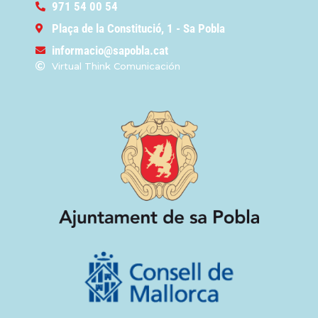
971 54 00 54
Plaça de la Constitució, 1 - Sa Pobla
informacio@sapobla.cat
Virtual Think Comunicación