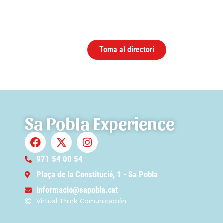
Torna al directori
Sa Pobla Experience
971 54 00 54
Plaça de la Constitució, 1 - Sa Pobla
informacio@sapobla.cat
Virtual Think Comunicación