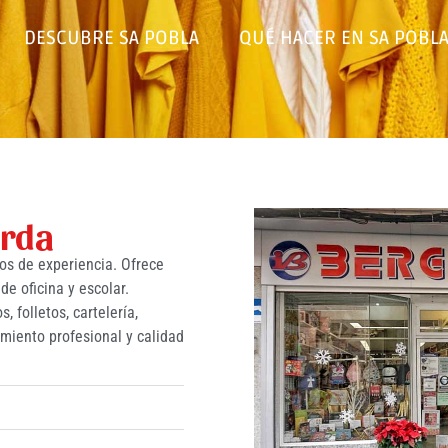
DESCUBRE SA POBLA
QUÉ HACER EN SA POBL
orda
ños de experiencia. Ofrece
de oficina y escolar.
, folletos, cartelería,
miento profesional y calidad