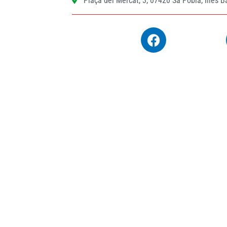
Plaça del Mercat, 3, 07420 Sa Pobla, Illes B