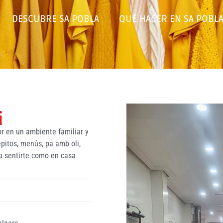
DESCUBRE SA POBLA
QUÉ HACER EN SA POBL
i
or en un ambiente familiar y
pitos, menús, pa amb oli,
ra sentirte como en casa