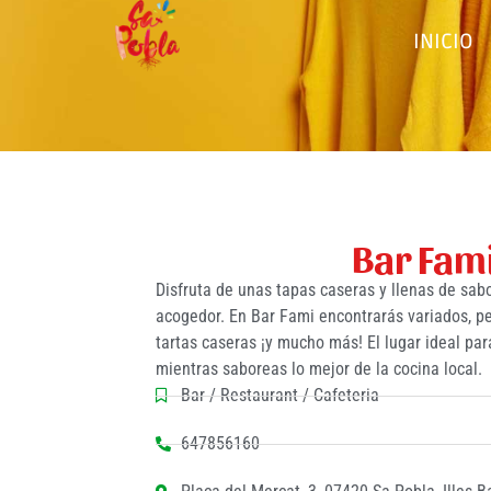
INICIO
Bar Fam
Disfruta de unas tapas caseras y llenas de sab
acogedor. En Bar Fami encontrarás variados, pe
tartas caseras ¡y mucho más! El lugar ideal pa
mientras saboreas lo mejor de la cocina local.
Bar / Restaurant / Cafeteria
647856160