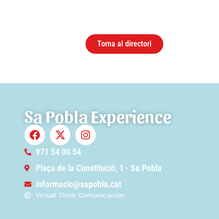
Torna al directori
Sa Pobla Experience
971 54 00 54
Plaça de la Constitució, 1 - Sa Pobla
informacio@sapobla.cat
Virtual Think Comunicación