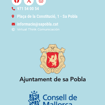
971 54 00 54
Plaça de la Constitució, 1 - Sa Pobla
informacio@sapobla.cat
Virtual Think Comunicación