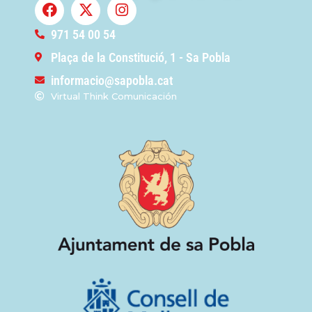
971 54 00 54
Plaça de la Constitució, 1 - Sa Pobla
informacio@sapobla.cat
Virtual Think Comunicación